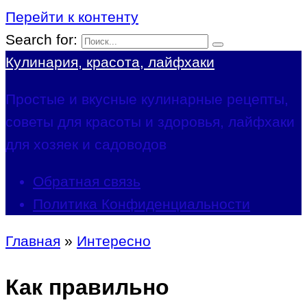
Перейти к контенту
Search for:
Кулинария, красота, лайфхаки
Простые и вкусные кулинарные рецепты,
советы для красоты и здоровья, лайфхаки
для хозяек и садоводов
Обратная связь
Политика Конфиденциальности
Главная
»
Интересно
Как правильно