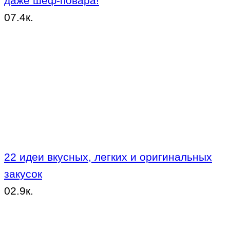
даже шеф-повара!
0
7.4к.
22 идеи вкусных, легких и оригинальных
закусок
0
2.9к.