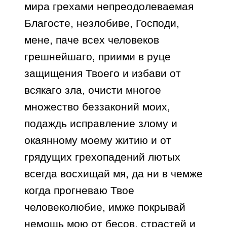
мира грехами непреодолеваемая
Благосте, незлобиве, Господи,
мене, паче всех человеков
грешнейшаго, приими в руце
защищения Твоего и избави от
всякаго зла, очисти многое
множество беззаконий моих,
подаждь исправление злому и
окаянному моему житию и от
грядущих грехопадений лютых
всегда восхищай мя, да ни в чемже
когда прогневаю Твое
человеколюбие, имже покрывай
немощь мою от бесов, страстей и