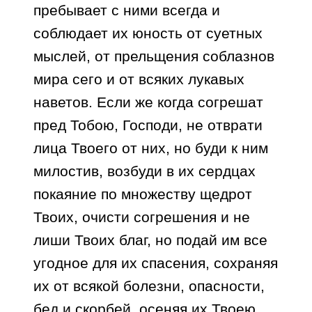
пребывает с ними всегда и
соблюдает их юность от суетных
мыслей, от прельщения соблазнов
мира сего и от всяких лукавых
наветов. Если же когда согрешат
пред Тобою, Господи, не отврати
лица Твоего от них, но буди к ним
милостив, возбуди в их сердцах
покаяние по множеству щедрот
Твоих, очисти согрешения и не
лиши Твоих благ, но подай им все
угодное для их спасения, сохраняя
их от всякой болезни, опасности,
бед и скорбей, осеняя их Твоею