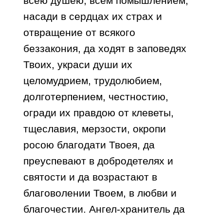
всею душею, всем помышлением,
насади в сердцах их страх и
отвращение от всякого
беззакония, да ходят в заповедях
Твоих, украси души их
целомудрием, трудолюбием,
долготерпением, честностию,
огради их правдою от клеветы,
тщеславия, мерзости, окропи
росою благодати Твоея, да
преуспевают в добродетелях и
святости и да возрастают в
благоволении Твоем, в любви и
благочестии. Ангел-хранитель да