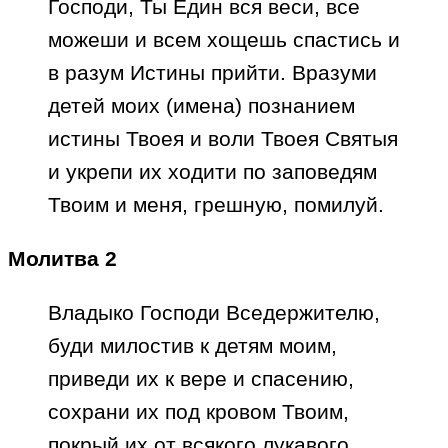
Господи, Ты Един вся веси, все
можеши и всем хощешь спастись и
в разум Истины прийти. Вразуми
детей моих (имена) познанием
истины Твоея и воли Твоея Святыя
и укрепи их ходити по заповедям
Твоим и меня, грешную, помилуй.
Молитва 2
Владыко Господи Вседержителю,
буди милостив к детям моим,
приведи их к вере и спасению,
сохрани их под кровом Твоим,
покрый их от всякого лукавого