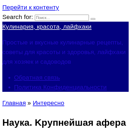
Перейти к контенту
Search for:
Кулинария, красота, лайфхаки
Простые и вкусные кулинарные рецепты,
советы для красоты и здоровья, лайфхаки
для хозяек и садоводов
Обратная связь
Политика Конфиденциальности
Главная
»
Интересно
Наука. Kрупнейшая афера