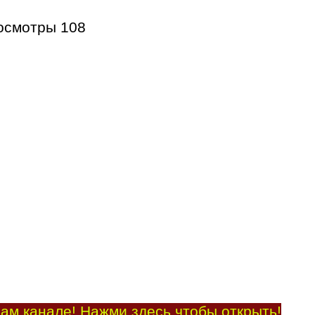
осмотры
108
ам канале! Нажми здесь чтобы открыть!