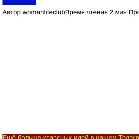
Интересно
Автор
womanlifeclub
Время чтения
2 мин.
Пр
Ещё больше классных идей в нашем Телегр