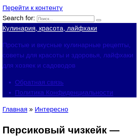
Перейти к контенту
Search for:
Кулинария, красота, лайфхаки
Простые и вкусные кулинарные рецепты,
советы для красоты и здоровья, лайфхаки
для хозяек и садоводов
Обратная связь
Политика Конфиденциальности
Главная
»
Интересно
Персиковый чизкейк —