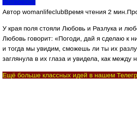
Интересно
Автор
womanlifeclub
Время чтения
2 мин.
Пр
У края поля стояли Любовь и Разлука и люб
Любовь говорит: «Погоди, дай я сделаю к н
и тогда мы увидим, сможешь ли ты их разлу
заглянула в их глаза и увидела, как между
Ещё больше классных идей в нашем Телегр