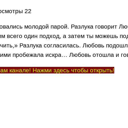
осмотры
22
овались молодой парой. Разлука говорит Лю
им всего один подход, а затем ты можешь по
чить,» Разлука согласилась. Любовь подошла
 ними пробежала искра… Любовь отошла и го
ам канале! Нажми здесь чтобы открыть!