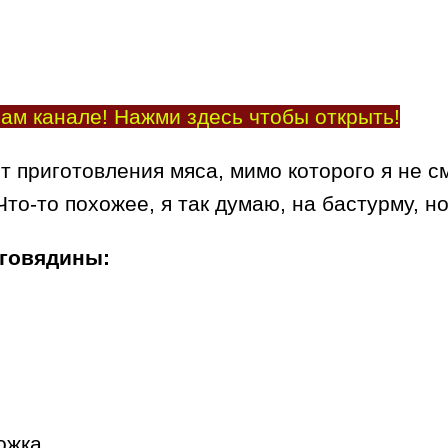
ам канале! Нажми здесь чтобы открыть!
т приготовления мяса, мимо которого я не 
Что-то похожее, я так думаю, на бастурму, н
 говядины:
ожка