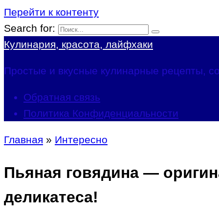
Перейти к контенту
Search for:
Кулинария, красота, лайфхаки
Простые и вкусные кулинарные рецепты, со
Обратная связь
Политика Конфиденциальности
Главная
»
Интересно
Пьяная говядина — оригин
деликатеса!