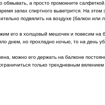
го обмывать, а просто промокните салфеткой
время запах спиртного выветрится. На этом 
нительно подвялить на воздухе (балкон или 
жим его в холщовый мешочек и повесим на б
пло днем, но прохладно ночью, то на день у
на, можно его держать на балконе постоянн
 ограничиться только трехдневным вялением 