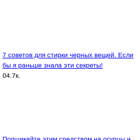
7 советов для стирки черных вещей. Если
бы я раньше знала эти секреты!
0
4.7к.
Попшикайте этим средством на огурцы и