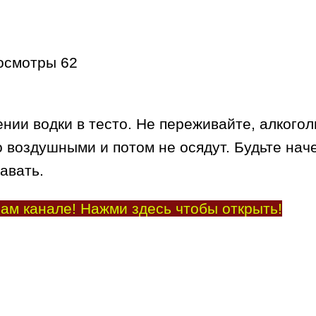
осмотры
62
нии водки в тесто. Не переживайте, алкого
 воздушными и потом не осядут. Будьте наче
авать.
ам канале! Нажми здесь чтобы открыть!