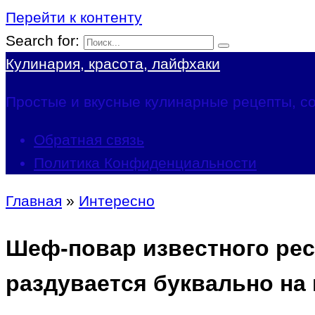
Перейти к контенту
Search for:
Кулинария, красота, лайфхаки
Простые и вкусные кулинарные рецепты, со
Обратная связь
Политика Конфиденциальности
Главная
»
Интересно
Шеф-повар известного рест
раздувается буквально на