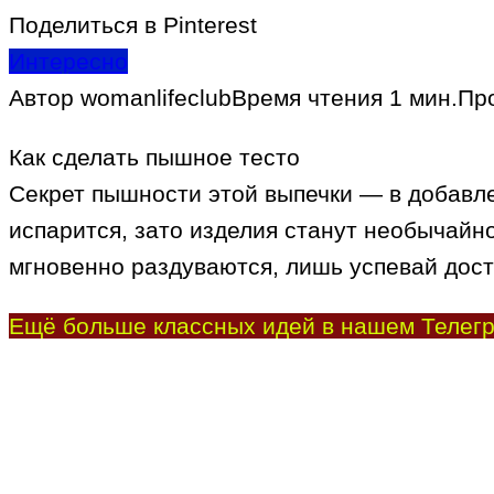
Поделиться в Pinterest
Интересно
Автор
womanlifeclub
Время чтения
1 мин.
Пр
Как сделать пышное тесто
Секрет пышности этой выпечки — в добавле
испарится, зато изделия станут необычайно
мгновенно раздуваются, лишь успевай дост
Ещё больше классных идей в нашем Телегр