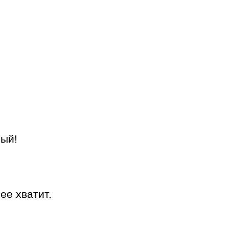
ный!
ее хватит.