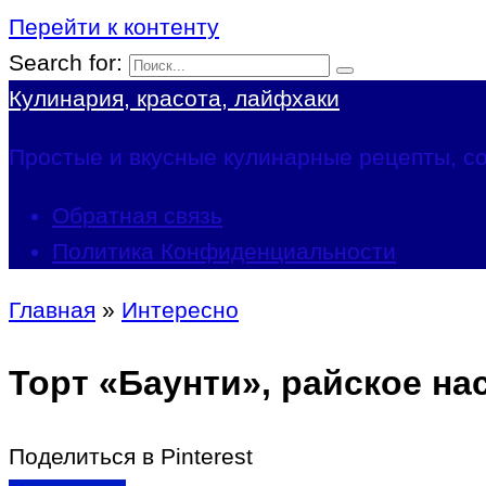
Перейти к контенту
Search for:
Кулинария, красота, лайфхаки
Простые и вкусные кулинарные рецепты, со
Обратная связь
Политика Конфиденциальности
Главная
»
Интересно
Торт «Баунти», райское на
Поделиться в Pinterest