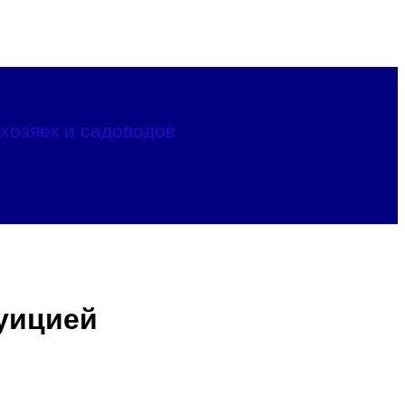
хозяек и садоводов
туицией