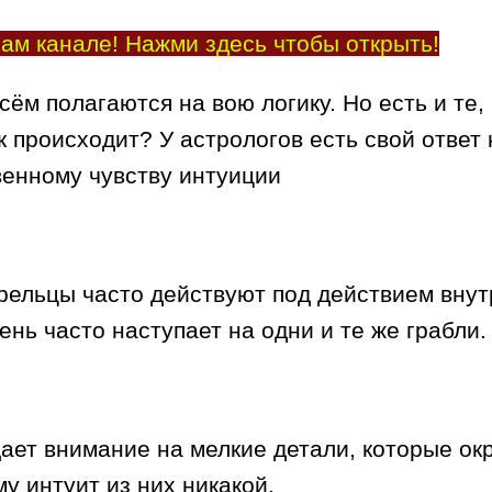
ам канале! Нажми здесь чтобы открыть!
сём полагаются на вою логику. Но есть и те,
к происходит? У астрологов есть свой ответ 
венному чувству интуиции
трельцы часто действуют под действием вну
ень часто наступает на одни и те же грабли.
щает внимание на мелкие детали, которые о
у интуит из них никакой.