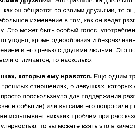
своими друзьями.
Это фактически довольно л
как он общается со своими друзьями, то он,
небольшое изменение в том, как он ведет раз
му. Это может быть особый голос, употребл
то угодно, кроме однообразия и безразличия
ением и его речью с другими людьми. Это поз
 если отличается, то насколько.
шках, которые ему нравятся.
Еще одним тре
 прошлых отношениях, о девушках, которых о
то просто проскользнуло для поддержания ра
иозное событие) или вы сами его попросили 
 не испытывает никаких проблем при рассказ
улярностью, то вы можете взять это в качест