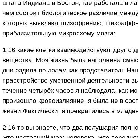
штата Индиана в Бостон, где работала в л
чем состоит биологическое различие между 
которых выявляют шизофрению, шизоаффект
приблизительную микросхему мозга:
1:16 какие клетки взаимодействуют друг с 
вещества. Моя жизнь была наполнена смысл
дни ездила по делам как представитель На
г.расстройство умственной деятельности в
течение четырёх часов я наблюдала, как м
произошло кровоизлияние, я была не в сост
жизни.Фактически, я превратилась в младе
2:16 то вы знаете, что два полушария полн
Это настоящий мозг человека. Это передняя