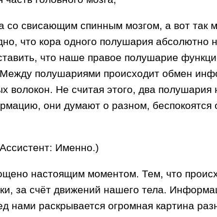
га со свисающим спинным мозгом, а вот так 
дно, что кора одного полушария абсолютно не
ставить, что наше правое полушарие функци
 Между полушариями происходит обмен инф
х волокон. Не считая этого, два полушария 
мацию, они думают о разном, беспокоятся о
(Ассистент: Именно.)
ощено настоящим моментом. Тем, что происх
ки, за счёт движений нашего тела. Информа
ред нами раскрывается огромная картина р