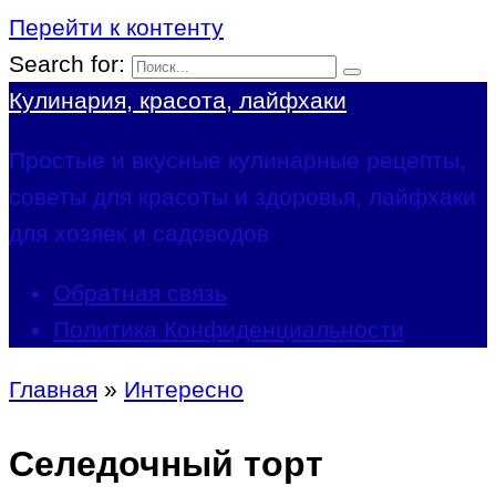
Перейти к контенту
Search for:
Кулинария, красота, лайфхаки
Простые и вкусные кулинарные рецепты,
советы для красоты и здоровья, лайфхаки
для хозяек и садоводов
Обратная связь
Политика Конфиденциальности
Главная
»
Интересно
Селедочный торт