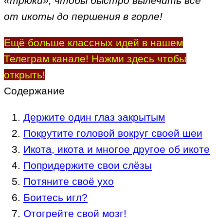
«трюки», чтобы быстро вылечить всё
от икоты до першения в горле!
Ещё больше классных идей в нашем
Телеграм канале! Нажми здесь чтобы
открыть!
Содержание
Держите один глаз закрытым
Покрутите головой вокруг своей шеи
Икота, икота и многое другое об икоте
Попридержите свои слёзы
Потяните своё ухо
Боитесь игл?
Отогрейте свой мозг!