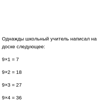
Однажды школьный учитель написал на
доске следующее:
9×1 = 7
9×2 = 18
9×3 = 27
9×4 = 36