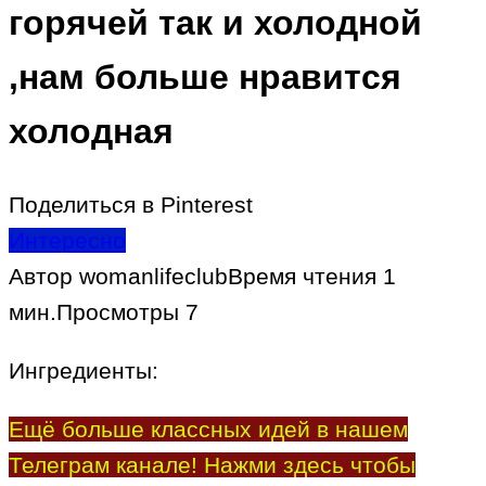
горячей так и холодной
,нам больше нравится
холодная
Поделиться в Pinterest
Интересно
Автор
womanlifeclub
Время чтения
1
мин.
Просмотры
7
Ингредиенты:
Ещё больше классных идей в нашем
Телеграм канале! Нажми здесь чтобы