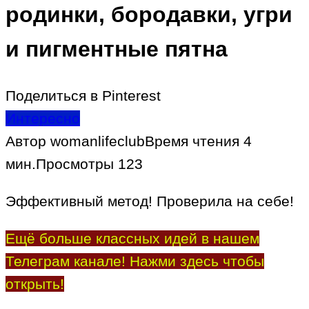
родинки, бородавки, угри
и пигментные пятна
Поделиться в Pinterest
Интересно
Автор
womanlifeclub
Время чтения
4
мин.
Просмотры
123
Эффективный метод! Проверила на себе!
Ещё больше классных идей в нашем
Телеграм канале! Нажми здесь чтобы
открыть!