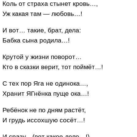
Коль от страха стынет кровь…,
Уж какая там — любовь…!
И вот… такие, брат, дела:
Бабка сына родила…!
Крутой у жизни поворот…
Кто в сказки верит, тот поймёт…!
С тех пор Яга не одинока…,
Хранит ЯГнёнка пуще ока…!
Ребёнок не по дням растёт,
И грудь иссохшую сосёт…!
И сразу…(вот какое дело…!)