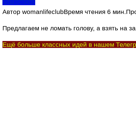
Интересно
Автор
womanlifeclub
Время чтения
6 мин.
Пр
Предлагаем не ломать голову, а взять на за
Ещё больше классных идей в нашем Телегр