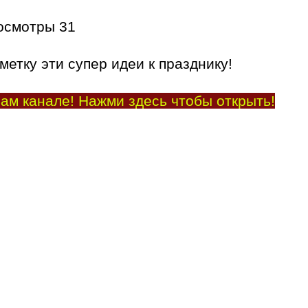
осмотры
31
метку эти супер идеи к празднику!
ам канале! Нажми здесь чтобы открыть!