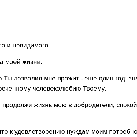
го и невидимого.
та моей жизни.
 Ты дозволил мне прожить еще один год; зна
зреченному человеколюбию Твоему.
 продолжи жизнь мою в добродетели, спокойс
что к удовлетворению нуждам моим потребно