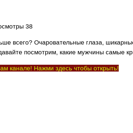
осмотры
38
ьше всего? Очаровательные глаза, шикарные
А давайте посмотрим, какие мужчины самые к
ам канале! Нажми здесь чтобы открыть!