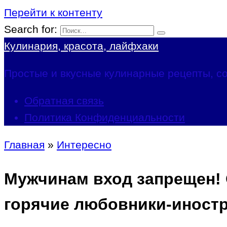
Перейти к контенту
Search for:
Кулинария, красота, лайфхаки
Простые и вкусные кулинарные рецепты, со
Обратная связь
Политика Конфиденциальности
Главная
»
Интересно
Мужчинам вход запрещен! 
горячие любовники-иност