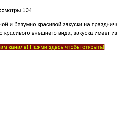
осмотры
104
й и безумно красивой закуски на праздничн
 красивого внешнего вида, закуска имеет и
ам канале! Нажми здесь чтобы открыть!