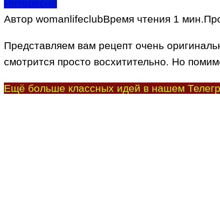
Интересно
Автор
womanlifeclub
Время чтения
1 мин.
Пр
Представляем вам рецепт очень оригинально
смотрится просто восхитительно. Но помимо
Ещё больше классных идей в нашем Телегр