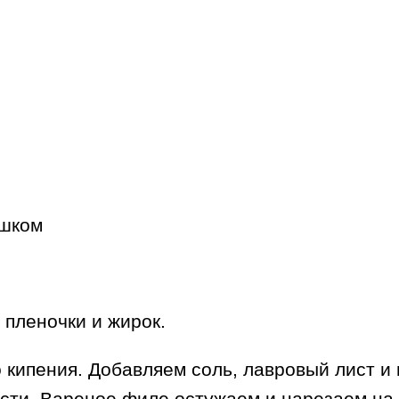
ошком
пленочки и жирок.
 кипения. Добавляем соль, лавровый лист и
сти. Вареное филе остужаем и нарезаем на 