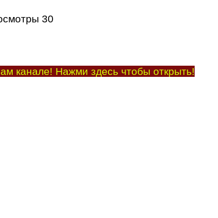
осмотры
30
ам канале! Нажми здесь чтобы открыть!