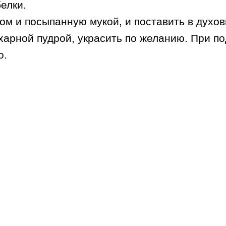
елки.
м и посыпанную мукой, и поставить в духовку
харной пудрой, украсить по желанию. При по
о.