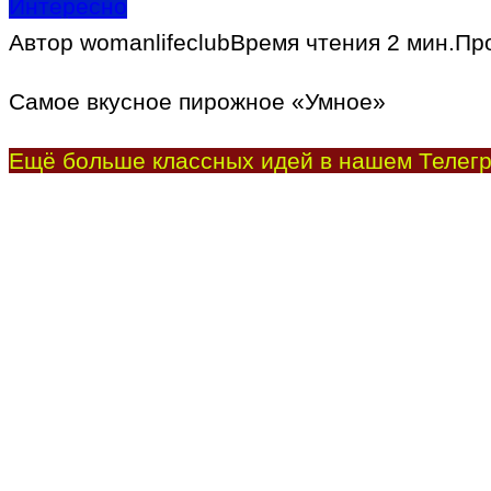
Интересно
Автор
womanlifeclub
Время чтения
2 мин.
Пр
Самое вкусное пирожное «Умное»
Ещё больше классных идей в нашем Телегр