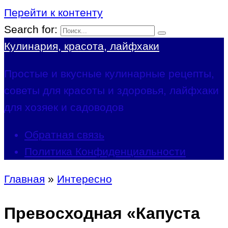
Перейти к контенту
Search for:
Кулинария, красота, лайфхаки
Простые и вкусные кулинарные рецепты,
советы для красоты и здоровья, лайфхаки
для хозяек и садоводов
Обратная связь
Политика Конфиденциальности
Главная
»
Интересно
Превосходная «Капуста