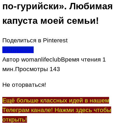
по-гурийски». Любимая
капуста моей семьи!
Поделиться в Pinterest
Интересно
Автор
womanlifeclub
Время чтения
1
мин.
Просмотры
143
Не оторваться!
Ещё больше классных идей в нашем
Телеграм канале! Нажми здесь чтобы
открыть!