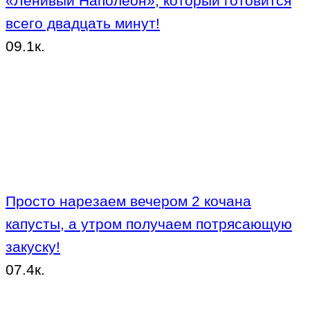
«Ленивый Наполеон», который готовится
всего двадцать минут!
0
9.1к.
Просто нарезаем вечером 2 кочана
капусты, а утром получаем потрясающую
закуску!
0
7.4к.