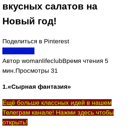
вкусных салатов на
Новый год!
Поделиться в Pinterest
Интересно
Автор
womanlifeclub
Время чтения
5
мин.
Просмотры
31
1.«Сырная фантазия»
Ещё больше классных идей в нашем
Телеграм канале! Нажми здесь чтобы
открыть!