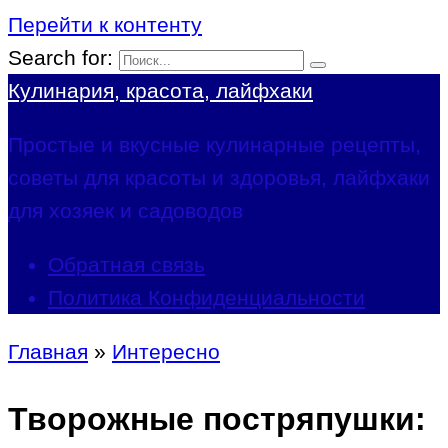
Перейти к контенту
Search for:
Кулинария, красота, лайфхаки
Простые и вкусные кулинарные рецепты,
советы для красоты и здоровья, лайфхаки
для хозяек и садоводов
Обратная связь
Политика Конфиденциальности
Главная
»
Интересно
Творожные постряпушки: