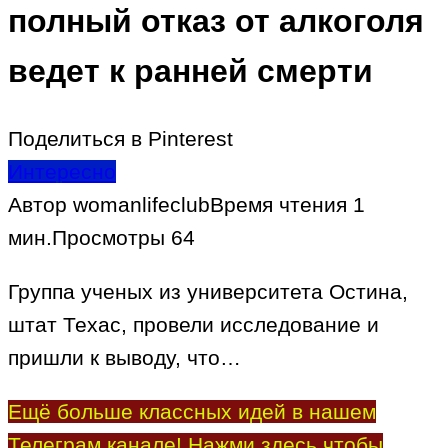
полный отказ от алкоголя
ведет к ранней смерти
Поделиться в Pinterest
Интересно
Автор
womanlifeclub
Время чтения
1
мин.
Просмотры
64
Группа ученых из университета Остина,
штат Техас, провели исследование и
пришли к выводу, что…
Ещё больше классных идей в нашем
Телеграм канале! Нажми здесь чтобы