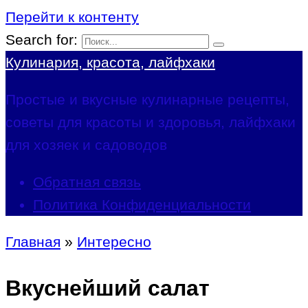
Перейти к контенту
Search for:
Кулинария, красота, лайфхаки
Простые и вкусные кулинарные рецепты,
советы для красоты и здоровья, лайфхаки
для хозяек и садоводов
Обратная связь
Политика Конфиденциальности
Главная
»
Интересно
Вкуснейший салат