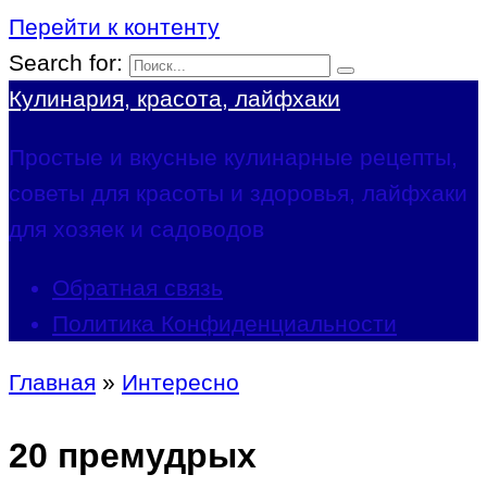
Перейти к контенту
Search for:
Кулинария, красота, лайфхаки
Простые и вкусные кулинарные рецепты,
советы для красоты и здоровья, лайфхаки
для хозяек и садоводов
Обратная связь
Политика Конфиденциальности
Главная
»
Интересно
20 премудрых