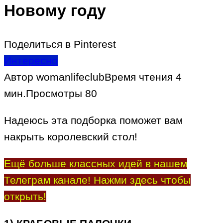
Новому году
Поделиться в Pinterest
Интересно
Автор
womanlifeclub
Время чтения
4
мин.
Просмотры
80
Надеюсь эта подборка поможет вам
накрыть королевский стол!
Ещё больше классных идей в нашем
Телеграм канале! Нажми здесь чтобы
открыть!