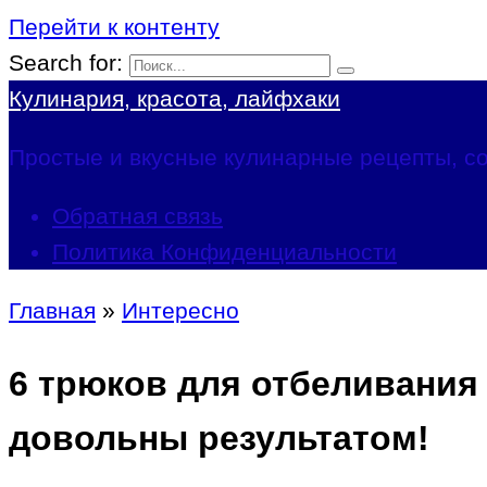
Перейти к контенту
Search for:
Кулинария, красота, лайфхаки
Простые и вкусные кулинарные рецепты, со
Обратная связь
Политика Конфиденциальности
Главная
»
Интересно
6 трюков для отбеливания 
довольны результатом!