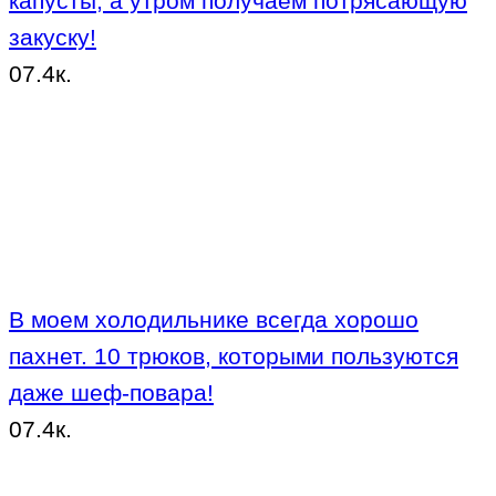
капусты, а утром получаем потрясающую
закуску!
0
7.4к.
В моем холодильнике всегда хорошо
пахнет. 10 трюков, которыми пользуются
даже шеф-повара!
0
7.4к.