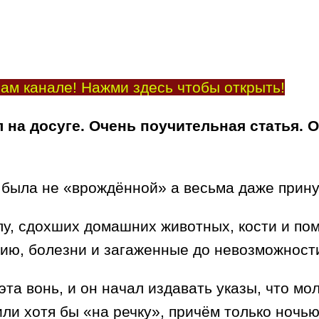
ам канале! Нажми здесь чтобы открыть!
 на досуге. Очень поучительная статья. 
.
, была не «врождённой» а весьма даже прин
, сдохших домашних животных, кости и помо
рию, болезни и загаженные до невозможности
та вонь, и он начал издавать указы, что мо
ли хотя бы «на речку», причём только ночью.