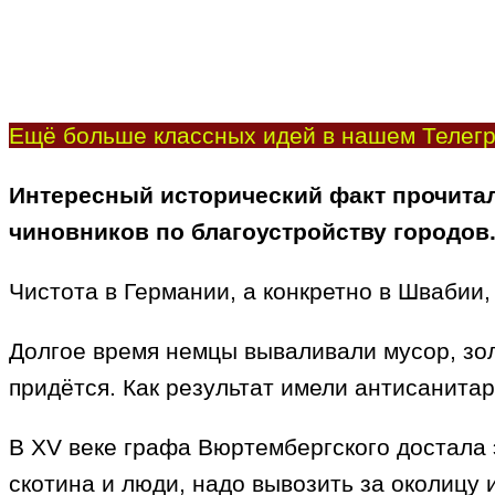
Ещё больше классных идей в нашем Телегр
Интересный исторический факт прочитал
чиновников по благоустройству городов
Чистота в Германии, а конкретно в Швабии
Долгое время немцы вываливали мусор, золу
придётся. Как результат имели антисанита
В XV веке графа Вюртембергского достала э
скотина и люди, надо вывозить за околицу и