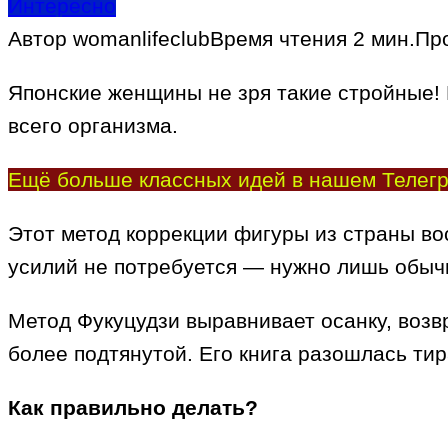
Интересно
Автор
womanlifeclub
Время чтения
2 мин.
Пр
Японские женщины не зря такие стройные!
всего организма.
Ещё больше классных идей в нашем Телегр
Этот метод коррекции фигуры из страны во
усилий не потребуется — нужно лишь обычн
Метод Фукуцудзи выравнивает осанку, возв
более подтянутой. Его книга разошлась ти
Как правильно делать?