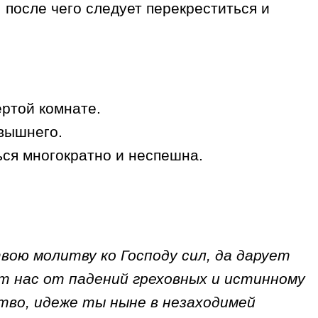
 после чего следует перекреститься и
ертой комнате.
евышнего.
ься многократно и неспешна.
вою молитву ко Господу сил, да дарует
ит нас от падений греховных и истинному
ство, идеже ты ныне в незаходимей