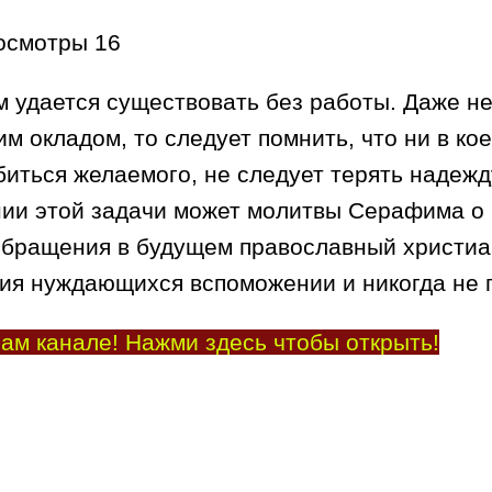
осмотры
16
удается существовать без работы. Даже нес
м окладом, то следует помнить, что ни в кое
иться желаемого, не следует терять надеж
нии этой задачи может молитвы Серафима о 
обращения в будущем православный христиа
я нуждающихся вспоможении и никогда не п
ам канале! Нажми здесь чтобы открыть!