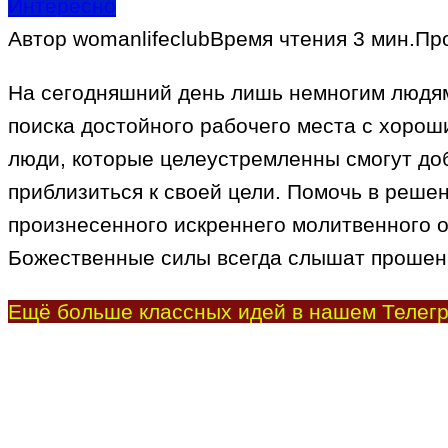
Интересно
Автор
womanlifeclub
Время чтения
3 мин.
Пр
На сегодняшний день лишь немногим людям 
поиска достойного рабочего места с хороши
люди, которые целеустремленны смогут доб
приблизиться к своей цели. Помочь в реше
произнесенного искреннего молитвенного 
Божественные силы всегда слышат прошени
Ещё больше классных идей в нашем Телегр