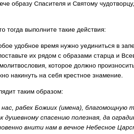
ече образу Спасителя и Святому чудотворцу,
о тогда выполните такие действия:
любое удобное время нужно уединиться в зап
поставьте их рядом с образами старца и Вс
 молитвословия, которое должно произносит
но накинуть на себя крестное знамение.
лядит таким образом:
нас, рабех Божиих (имена), благомощную т
я к душевному спасению полезная, да оград
новенно внити нам в вечное Небесное Цар