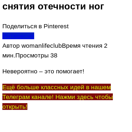
снятия отечности ног
Поделиться в Pinterest
Интересно
Автор
womanlifeclub
Время чтения
2
мин.
Просмотры
38
Невероятно – это помогает!
Ещё больше классных идей в нашем
Телеграм канале! Нажми здесь чтобы
открыть!