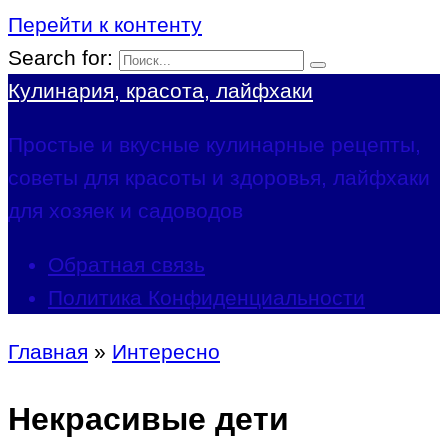
Перейти к контенту
Search for:
Кулинария, красота, лайфхаки
Простые и вкусные кулинарные рецепты,
советы для красоты и здоровья, лайфхаки
для хозяек и садоводов
Обратная связь
Политика Конфиденциальности
Главная
»
Интересно
Некрасивые дети