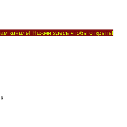
ам канале! Нажми здесь чтобы открыть!
к;