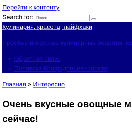
Перейти к контенту
Search for:
Кулинария, красота, лайфхаки
Простые и вкусные кулинарные рецепты, со
Обратная связь
Политика Конфиденциальности
Главная
»
Интересно
Очень вкусные овощные м
сейчас!