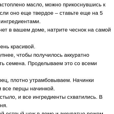
растоплено масло, можно прикоснувшись к
сли оно еще твердое – ставьте еще на 5
и ингредиентами.
нет в вашем доме, натрите чеснок на самой
ень красивой.
упнее, чтобы получилось аккуратно
ить семена. Проделываем это со всеми
рец, плотно утрамбовываем. Начинки
 все перцы начинкой.
стыло, и все ингредиенты схватились. В
ня.
й острый нож в доме и аккуратно режем,