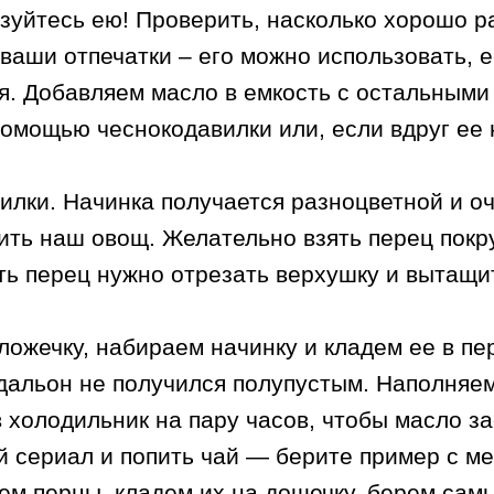
ьзуйтесь ею! Проверить, насколько хорошо 
ваши отпечатки – его можно использовать, е
тся. Добавляем масло в емкость с остальным
помощью чеснокодавилки или, если вдруг ее 
лки. Начинка получается разноцветной и оч
ить наш овощ. Желательно взять перец покр
ить перец нужно отрезать верхушку и вытащ
ложечку, набираем начинку и кладем ее в пе
едальон не получился полупустым. Наполняем
 холодильник на пару часов, чтобы масло за
 сериал и попить чай — берите пример с ме
ем перцы, кладем их на дощечку, берем самы