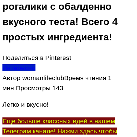
рогалики с обалденно
вкусного теста! Всего 4
простых ингредиента!
Поделиться в Pinterest
Интересно
Автор
womanlifeclub
Время чтения
1
мин.
Просмотры
143
Легко и вкусно!
Ещё больше классных идей в нашем
Телеграм канале! Нажми здесь чтобы