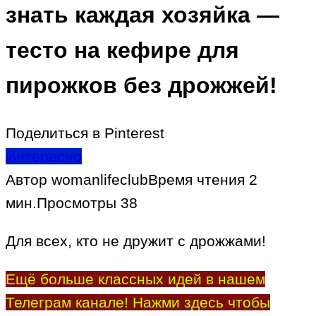
знать каждая хозяйка —
тесто на кефире для
пирожков без дрожжей!
Поделиться в Pinterest
Интересно
Автор
womanlifeclub
Время чтения
2
мин.
Просмотры
38
Для всех, кто не дружит с дрожжами!
Ещё больше классных идей в нашем
Телеграм канале! Нажми здесь чтобы