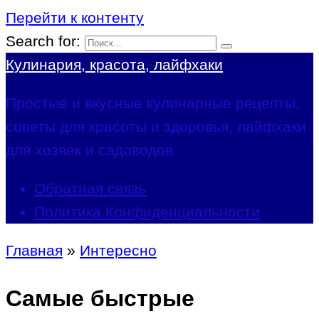
Перейти к контенту
Search for:
Кулинария, красота, лайфхаки
Простые и вкусные кулинарные рецепты,
советы для красоты и здоровья, лайфхаки
для хозяек и садоводов
Обратная связь
Политика Конфиденциальности
Главная
»
Интересно
Самые быстрые