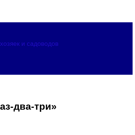
хозяек и садоводов
аз-два-три»