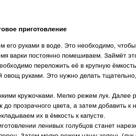
овое приготовление
 его руками в воде. Это необходимо, чтобы 
емя варки постоянно помешиваем. Займёт это
необходимо переложить её в крупную ёмкост
вощ руками. Это нужно делать тщательно, т
нкими кружочками. Мелко режем лук. Далее 
к до прозрачного цвета, а затем добавить к
кладываем их в ёмкость к капусте.
готовлении ленивых голубцов станет нарез
ерец. Затем мелко режем нашу зелень (лук 