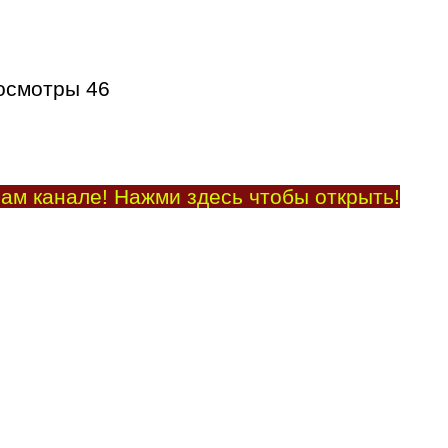
осмотры
46
ам канале! Нажми здесь чтобы открыть!