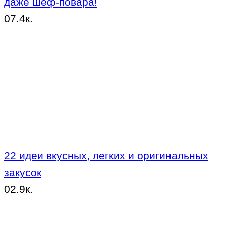
даже шеф-повара!
0
7.4к.
22 идеи вкусных, легких и оригинальных
закусок
0
2.9к.