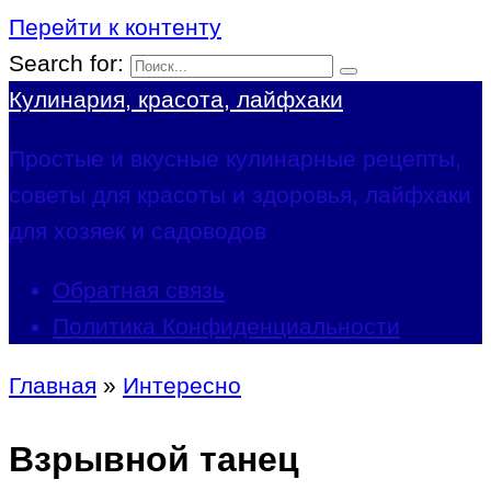
Перейти к контенту
Search for:
Кулинария, красота, лайфхаки
Простые и вкусные кулинарные рецепты,
советы для красоты и здоровья, лайфхаки
для хозяек и садоводов
Обратная связь
Политика Конфиденциальности
Главная
»
Интересно
Взрывной танец