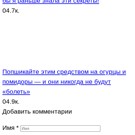
бы я раньше знала эти секреты!
0
4.7к.
Попшикайте этим средством на огурцы и
помидоры — и они никогда не будут
«болеть»
0
4.9к.
Добавить комментарии
Имя
*