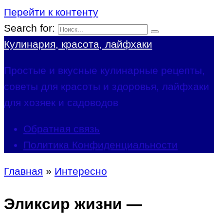
Перейти к контенту
Search for:
Кулинария, красота, лайфхаки
Простые и вкусные кулинарные рецепты,
советы для красоты и здоровья, лайфхаки
для хозяек и садоводов
Обратная связь
Политика Конфиденциальности
Главная
»
Интересно
Эликсир жизни —