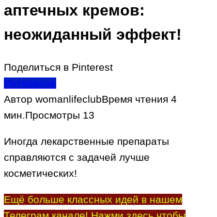
аптечных кремов:
неожиданный эффект!
Поделиться в Pinterest
Интересно
Автор
womanlifeclub
Время чтения
4
мин.
Просмотры
13
Иногда лекарственные препараты
справляются с задачей лучше
косметических!
Ещё больше классных идей в нашем
Телеграм канале! Нажми здесь чтобы